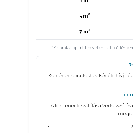
4 m³
5 m³
7 m³
* Az árak alapértelmezetten nettó értékbe
R
Konténerrendeléshez kérjük, hívja ügy
✉️
inf
A konténer kiszállítása Vértesszőlő
megren