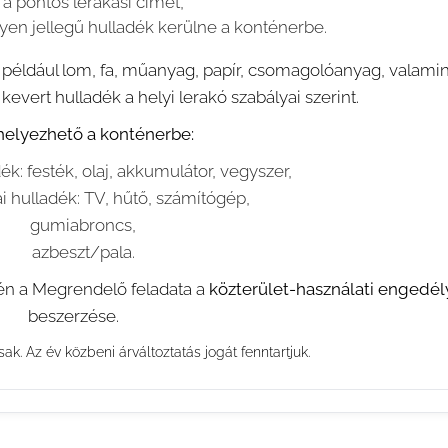
a pontos lerakási címet,
lyen jellegű hulladék kerülne a konténerbe.
 például lom, fa, műanyag, papír, csomagolóanyag, valamin
kevert hulladék a helyi lerakó szabályai szerint.
elyezhető a konténerbe:
ék: festék, olaj, akkumulátor, vegyszer,
i hulladék: TV, hűtő, számítógép,
gumiabroncs,
azbeszt/pala.
tén a Megrendelő feladata a
közterület-használati engedél
beszerzése.
isak. Az év közbeni árváltoztatás jogát fenntartjuk.