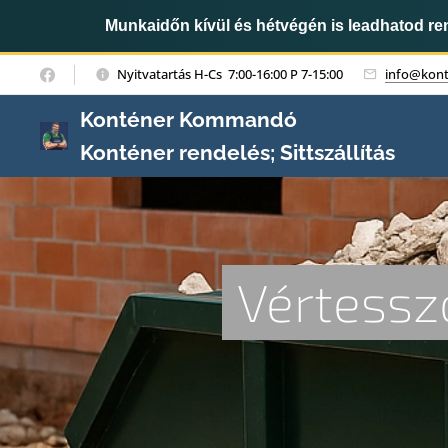
Munkaidőn kívül és hétvégén is leadhatod r
Nyitvatartás H-Cs 7:00-16:00 P 7-15:00
info@kon
Konténer Kommandó
Konténer rendelés; Sittszállítás
Vértessz