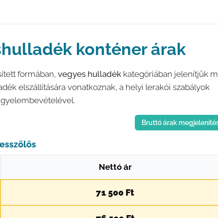
shulladék konténer árak
sített formában,
vegyes hulladék
kategóriában jelenítjük m
adék elszállítására vonatkoznak, a helyi lerakói szabályok
figyelembevételével.
Bruttó árak megjeleníté
tesszőlős
Nettó ár
71 500 Ft