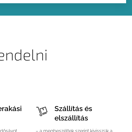
endelni
erakási
Szállítás és
elszállítás
idősávot,
– a megbeszéltek szerint kivisszük a