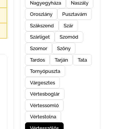
Nagyegyháza
Naszály
Oroszlány
Pusztavám
Szákszend
Szár
Szárliget
Szomód
Szomor
Szőny
Tardos
Tarján
Tata
Tornyópuszta
Várgesztes
Vértesboglár
Vértessomló
Vértestolna
Vértesszőlős