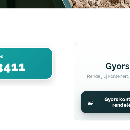
és
3411
Gyors
Rendelj új konténert,
Gyors kon
rendel