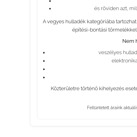
és röviden azt, mi
A vegyes hulladék kategóriába tartozhat
építési-bontási törmelékkel 
Nem h
veszélyes hullad
elektronika
⚠️ Közterületre történő kihelyezés ese
Feltüntetett áraink aktuál