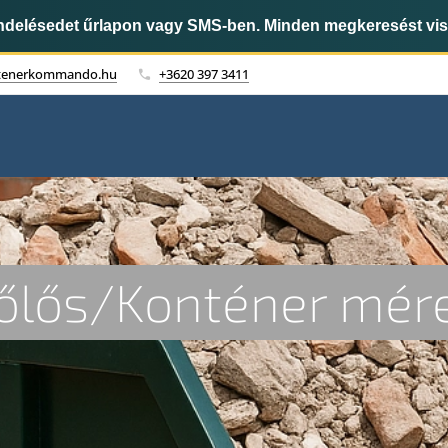
endelésedet űrlapon vagy SMS-ben. Minden megkeresést vi
tenerkommando.hu
+3620 397 3411
őlős/Konténer mér