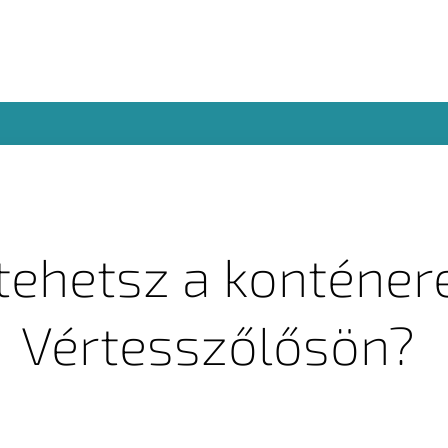
 tehetsz a konténer
Vértesszőlősön?