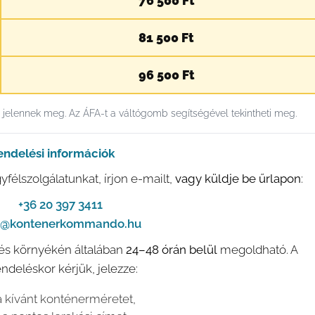
76 500 Ft
81 500 Ft
96 500 Ft
n jelennek meg. Az ÁFA-t a váltógomb segítségével tekintheti meg.
endelési információk
félszolgálatunkat, írjon e-mailt,
vagy küldje be űrlapon
:
📞
+36 20 397 3411
o@kontenerkommando.hu
s és környékén általában
24–48 órán belül
megoldható. A
deléskor kérjük, jelezze:
a kívánt konténerméretet,