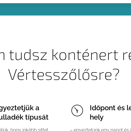
 tudsz konténert r
Vértesszőlősre?
gyeztetjük a
Időpont és l
ulladék típusát
hely
jük, hogy inkább sittet,
– egyeztetünk egy napot és 