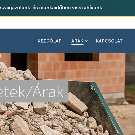
sszaigazolunk, és munkaidőben visszahívunk.
KEZDŐLAP
ÁRAK
KAPCSOLAT
etek/Árak