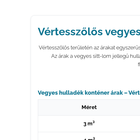
Vértesszőlős vegye
Vértesszőlős területén az árakat egyszerű
Az árak a vegyes sitt-lom jellegű hull
Vegyes hulladék konténer árak – Vér
Méret
3 m³