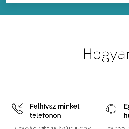
Hogyan
Felhívsz minket
E
telefonon
h
– elmondod, milyen jellegű munkához
– megbeszél