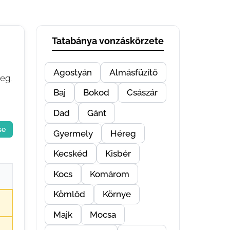
Tatabánya vonzáskörzete
Agostyán
Almásfüzítő
eg.
Baj
Bokod
Császár
Dad
Gánt
se
Gyermely
Héreg
Kecskéd
Kisbér
Kocs
Komárom
Kömlőd
Környe
Majk
Mocsa