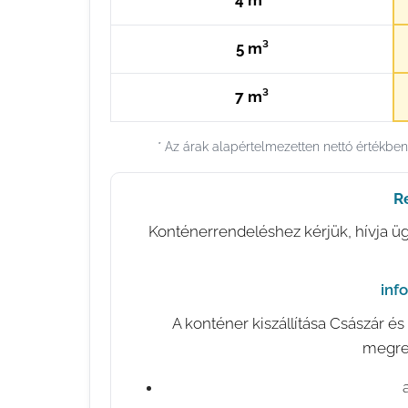
4 m³
5 m³
7 m³
* Az árak alapértelmezetten nettó értékbe
R
Konténerrendeléshez kérjük, hívja ügy
✉️
inf
A konténer kiszállítása Császár é
megren