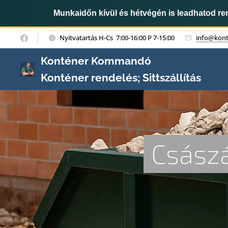
Munkaidőn kívül és hétvégén is leadhatod r
Nyitvatartás H-Cs 7:00-16:00 P 7-15:00
info@kon
Konténer Kommandó
Konténer rendelés; Sittszállítás
Csász