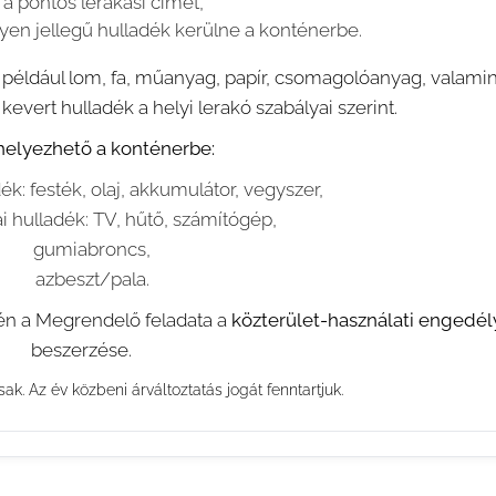
a pontos lerakási címet,
lyen jellegű hulladék kerülne a konténerbe.
 például lom, fa, műanyag, papír, csomagolóanyag, valamin
kevert hulladék a helyi lerakó szabályai szerint.
elyezhető a konténerbe:
ék: festék, olaj, akkumulátor, vegyszer,
i hulladék: TV, hűtő, számítógép,
gumiabroncs,
azbeszt/pala.
tén a Megrendelő feladata a
közterület-használati engedél
beszerzése.
isak. Az év közbeni árváltoztatás jogát fenntartjuk.