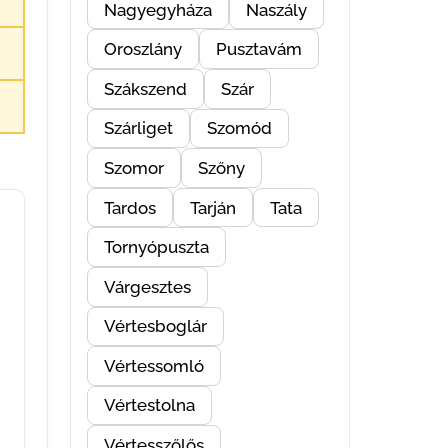
Nagyegyháza
Naszály
Oroszlány
Pusztavám
Szákszend
Szár
Szárliget
Szomód
Szomor
Szőny
Tardos
Tarján
Tata
Tornyópuszta
Várgesztes
Vértesboglár
Vértessomló
Vértestolna
Vértesszőlős