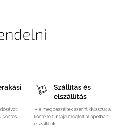
endelni
erakási
Szállítás és
elszállítás
idősávot,
– a megbeszéltek szerint kivisszük a
ak pontos
konténert, majd megtelt állapotban
elszállítjuk.