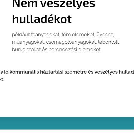
Nem veszélyes
hulladékot
például: faanyagokat, fém elemeket, üveget,
műanyagokat, csomagolóanyagokat, lebontott
burkolatokat és berendezési elemeket
ató kommunális háztartási szemétre és veszélyes hulla
k).