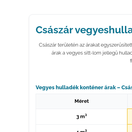
Császár vegyeshull
Császár területén az árakat egyszerűsíte
árak a vegyes sitt-lom jellegű hulla
Vegyes hulladék konténer árak – Csá
Méret
3 m³