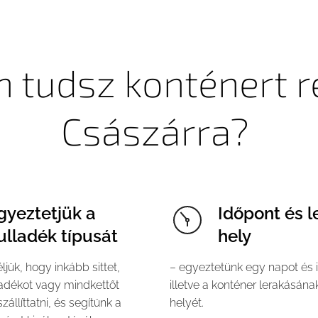
 tudsz konténert r
Császárra?
gyeztetjük a
Időpont és l
ulladék típusát
hely
jük, hogy inkább sittet,
– egyeztetünk egy napot és 
adékot vagy mindkettőt
illetve a konténer lerakásán
zállíttatni, és segítünk a
helyét.