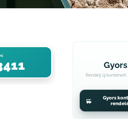
és
3411
Gyors
Rendelj új konténert,
Gyors kon
rendel