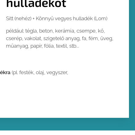
hulladékot
Sitt (nehéz) + Könnyű vegyes hulladék (Lom)
például: tégla, beton, kerámia, csempe, kő,
cserép, vakolat, szigetelő anyag, fa, fém, üveg,
műanyag, papír, fólia, textil, stb...
dékra
(pl. festék, olaj, vegyszer,