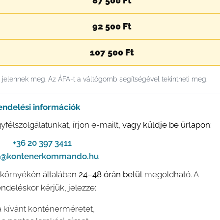
87 500 Ft
92 500 Ft
107 500 Ft
n jelennek meg. Az ÁFA-t a váltógomb segítségével tekintheti meg.
endelési információk
félszolgálatunkat, írjon e-mailt,
vagy küldje be űrlapon
:
📞
+36 20 397 3411
o@kontenerkommando.hu
s környékén általában
24–48 órán belül
megoldható. A
deléskor kérjük, jelezze:
a kívánt konténerméretet,