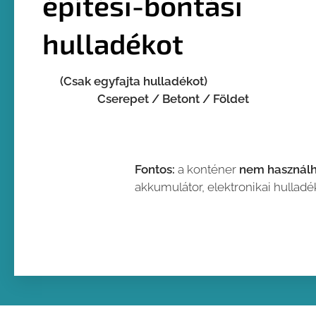
építési-bontási
hulladékot
(Csak egyfajta hulladékot)
Cserepet / Betont / Földet
Fontos:
a konténer
nem használh
akkumulátor, elektronikai hulladé