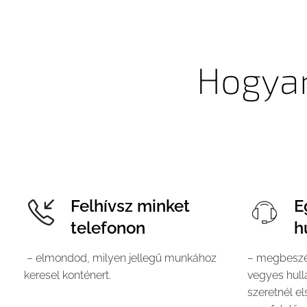
Hogyan
Felhívsz minket
E
telefonon
h
– elmondod, milyen jellegű munkához
– megbeszél
keresel konténert.
vegyes hull
szeretnél els