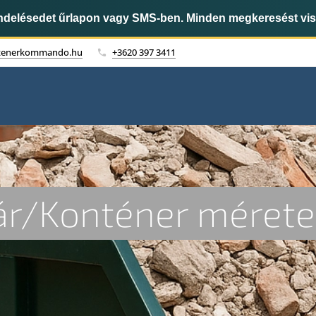
endelésedet űrlapon vagy SMS-ben. Minden megkeresést vi
tenerkommando.hu
+3620 397 3411
ár/Konténer mérete