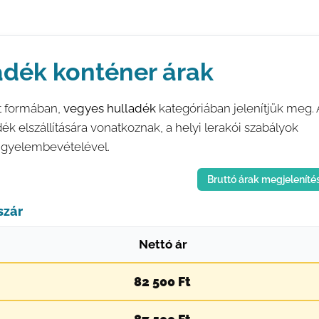
adék konténer árak
tt formában,
vegyes hulladék
kategóriában jelenítjük meg. 
dék elszállítására vonatkoznak, a helyi lerakói szabályok
figyelembevételével.
Bruttó árak megjeleníté
szár
Nettó ár
82 500 Ft