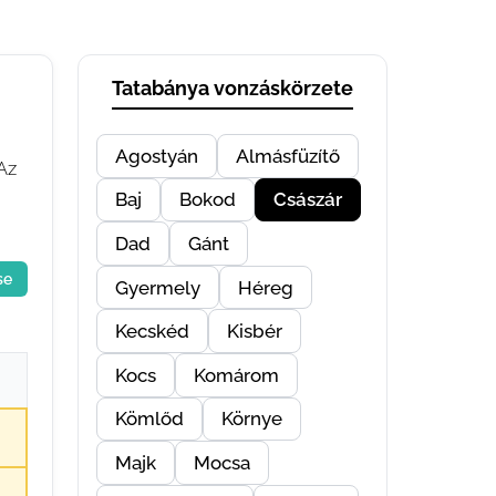
Tatabánya vonzáskörzete
Agostyán
Almásfüzítő
Az
Baj
Bokod
Császár
Dad
Gánt
se
Gyermely
Héreg
Kecskéd
Kisbér
Kocs
Komárom
Kömlőd
Környe
Majk
Mocsa