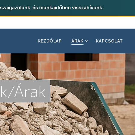
sszaigazolunk, és munkaidőben visszahívunk.
KEZDŐLAP
ÁRAK
KAPCSOLAT
k/Árak