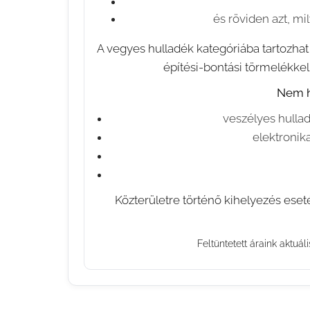
és röviden azt, mi
A vegyes hulladék kategóriába tartozhat
építési-bontási törmelékkel 
Nem h
veszélyes hullad
elektronika
⚠️ Közterületre történő kihelyezés ese
Feltüntetett áraink aktuál