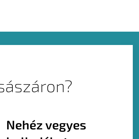
Császáron?
Nehéz vegyes