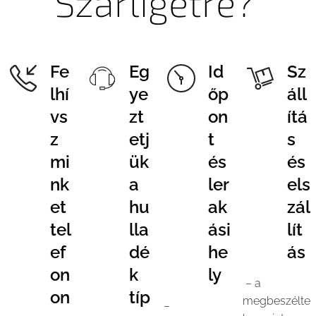
Szárligetre?
Fe
Eg
Id
Sz
lhí
ye
őp
áll
vs
zt
on
ítá
z
etj
t
s
mi
ük
és
és
nk
a
ler
els
et
hu
ak
zál
tel
lla
ási
lít
ef
dé
he
ás
on
k
ly
– a
on
típ
megbeszélte
–