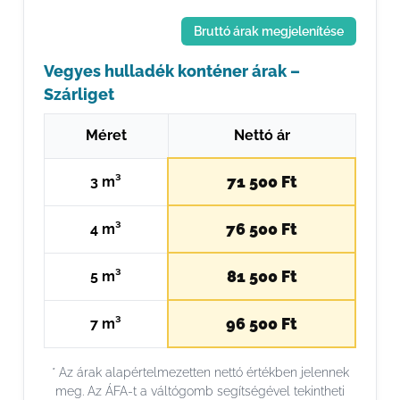
Bruttó árak megjelenítése
Vegyes hulladék konténer árak –
Szárliget
Méret
Nettó ár
71 500 Ft
3 m³
76 500 Ft
4 m³
81 500 Ft
5 m³
96 500 Ft
7 m³
* Az árak alapértelmezetten nettó értékben jelennek
meg. Az ÁFA-t a váltógomb segítségével tekintheti