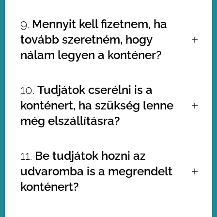
már csak annyi hulladékod maradt,
Az alapdíjba maximum 1-7 nap
9.
Mennyit kell fizetnem, ha
nem gond, ezt még biztonságosan
állásidő van meghatározva.
elszállíthatjuk, és a különbözetet a
tovább szeretném, hogy
sofőrnél fizetheted.
nálam legyen a konténer?
Egyeztesd a diszpécserrel! Ha egy
10.
Tudjátok cserélni is a
projekt van folyamatban, akkor nincs
konténert, ha szükség lenne
külön napi díj.
még elszállításra?
Természetesen, akár még aznap le
11.
Be tudjátok hozni az
tudjuk cserélni a kapacitásunk
udvaromba is a megrendelt
függvényében, de másnap már
biztosan.
konténert?
Amennyiben a kapud mérete