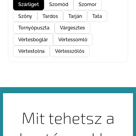
Szárliget
Szomód
Szomor
Szőny
Tardos
Tarján
Tata
Tornyópuszta
Várgesztes
Vértesboglár
Vértessomló
Vértestolna
Vértesszőlős
Mit tehetsz a