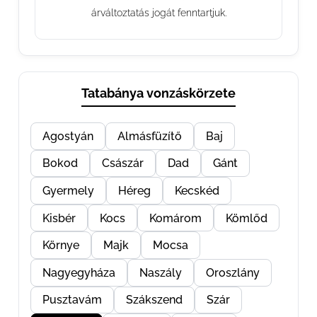
árváltoztatás jogát fenntartjuk.
Tatabánya vonzáskörzete
Agostyán
Almásfüzítő
Baj
Bokod
Császár
Dad
Gánt
Gyermely
Héreg
Kecskéd
Kisbér
Kocs
Komárom
Kömlőd
Környe
Majk
Mocsa
Nagyegyháza
Naszály
Oroszlány
Pusztavám
Szákszend
Szár