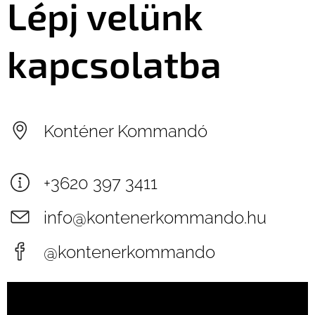
Lépj velünk
például vegyszerek, festékek, olajok
vagy azbeszt nem helyezhetők el a
konténerben a nem veszélyes
kapcsolatba
hulladékok keverésével, mivel ezek
környezeti károkat okozhatnak és
veszélyesek az emberek
egészségére.
Konténer Kommandó
+3620 397 3411
info@kontenerkommando.hu
@kontenerkommando