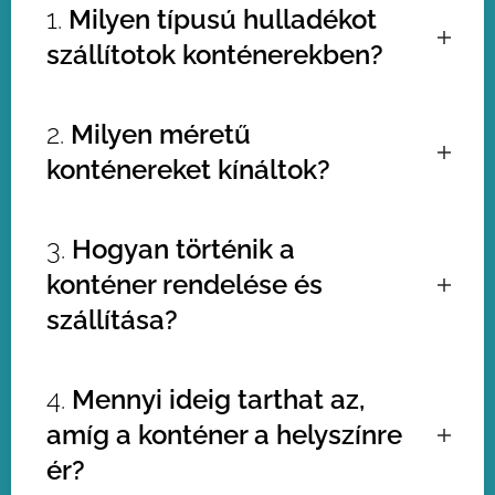
1.
Milyen típusú hulladékot
szállítotok konténerekben?
Számos típusú hulladékot szállítunk,
2.
Milyen méretű
ideértve a sittet, építési-bontási
konténereket kínáltok?
hulladékot, vegyes hulladékot,
lomtalanítási hulladékot,
zöldhulladékot. Részletes
Kínálatunkban számos méretű
3.
Hogyan történik a
információkért kérjük, vedd fel velünk
konténer található, például
3
,
4
,
5
,
7
a kapcsolatot.
konténer rendelése és
köbméteresek
. Vedd fel a
kapcsolatot az ügyfélszolgálattal
szállítása?
további részletekért és az
igényeidhez legjobban illeszkedő
A konténer rendelése egyszerű és
méret kiválasztásához.
4.
Mennyi ideig tarthat az,
gyors folyamat. Weboldalunkon
amíg a konténer a helyszínre
megrendelheted űrlap kitöltésével,
vagy hívd ügyfélszolgálatunkat, és
ér?
segítünk az igényeidhez