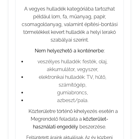
A vegyes hulladék kategóriába tartozhat
például lom, fa, műanyag, papír,
csomagolóanyag, valamint építési-bontási
törmelékkel kevert hulladék a helyi lerakó
szabályai szerint.
Nem helyezhető a konténerbe:
veszélyes hulladék: festék, olaj,
akkumulátor, vegyszer,
elektronikai hulladék: TV, hűtő,
számítógép,
gumiabroncs,
azbeszt/pala.
⚠️ Közterületre történő kihelyezés esetén a
Megrendelő feladata a
közterület-
használati engedély
beszerzése.
Feltüntetett áraink aktuálisak. Az év közbeni