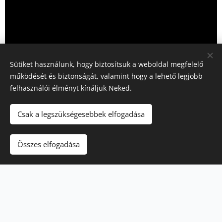
Sütiket használunk, hogy biztosítsuk a weboldal megfelelő
működését és biztonságát, valamint hogy a lehető legjobb
felhasználói élményt kínáljuk Neked.
Csak a legszükségesebbek elfogadása
Összes elfogadása
© 2026 Minden jog fenntartva
GDPR
;
ÁSZF
Konténer Kommandó
Sütik