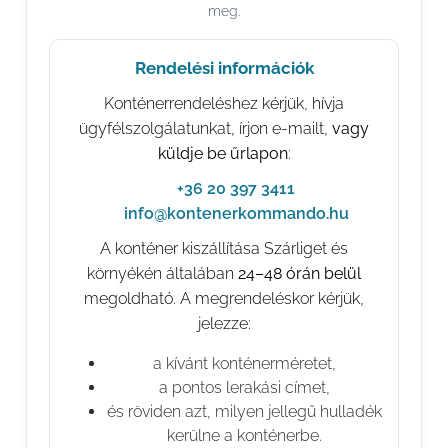
meg.
Rendelési információk
Konténerrendeléshez kérjük, hívja
ügyfélszolgálatunkat, írjon e-mailt,
vagy
küldje be űrlapon
:
📞
+36 20 397 3411
✉️
info@kontenerkommando.hu
A konténer kiszállítása Szárliget és
környékén általában
24–48 órán belül
megoldható. A megrendeléskor kérjük,
jelezze:
a kívánt konténerméretet,
a pontos lerakási címet,
és röviden azt, milyen jellegű hulladék
kerülne a konténerbe.