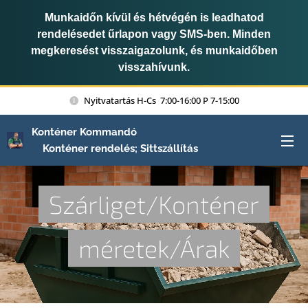
Munkaidőn kívül és hétvégén is leadhatod
rendelésedet űrlapon vagy SMS-ben. Minden
megkeresést visszaigazolunk, és munkaidőben
visszahívunk.
Nyitvatartás H-Cs 7:00-16:00 P 7-15:00
Konténer Kommandó
Konténer rendelés; Sittszállítás
Szárliget/Konténer
méretek/Árak