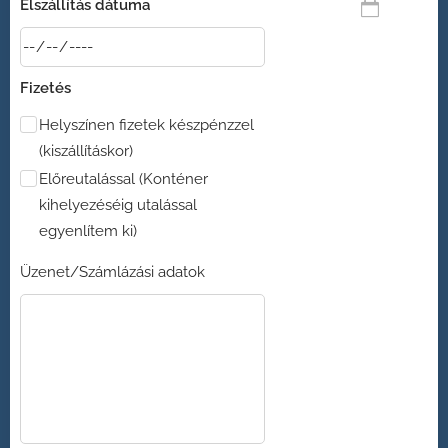
Elszállítás dátuma
Fizetés
Helyszínen fizetek készpénzzel
(kiszállításkor)
Előreutalással (Konténer
kihelyezéséig utalással
egyenlítem ki)
Üzenet/Számlázási adatok