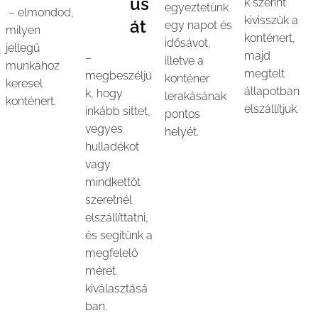
us
k szerint
egyeztetünk
– elmondod,
kivisszük a
át
egy napot és
milyen
konténert,
idősávot,
jellegű
majd
–
illetve a
munkához
megtelt
megbeszéljü
konténer
keresel
állapotban
k, hogy
lerakásának
konténert.
elszállítjuk.
inkább sittet,
pontos
vegyes
helyét.
hulladékot
vagy
mindkettőt
szeretnél
elszállíttatni,
és segítünk a
megfelelő
méret
kiválasztásá
ban.