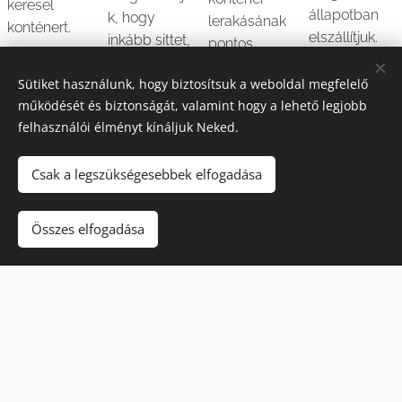
keresel
állapotban
k, hogy
lerakásának
konténert.
elszállítjuk.
inkább sittet,
pontos
vegyes
helyét.
Sütiket használunk, hogy biztosítsuk a weboldal megfelelő
hulladékot
működését és biztonságát, valamint hogy a lehető legjobb
vagy
felhasználói élményt kínáljuk Neked.
mindkettőt
szeretnél
Csak a legszükségesebbek elfogadása
elszállíttatni,
és segítünk a
megfelelő
Összes elfogadása
méret
kiválasztásá
ban.
💡
Ha biztosan tudod, milyen konténerre van
szükséged
, a rendelést elindíthatod közvetlenül az online
űrlapunkon vagy e-mailben is, és az adataid alapján