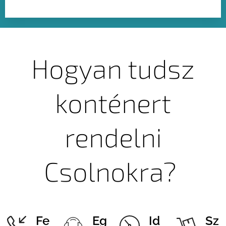
Hogyan tudsz
konténert
rendelni
Csolnokra?
Fe
Eg
Id
Sz