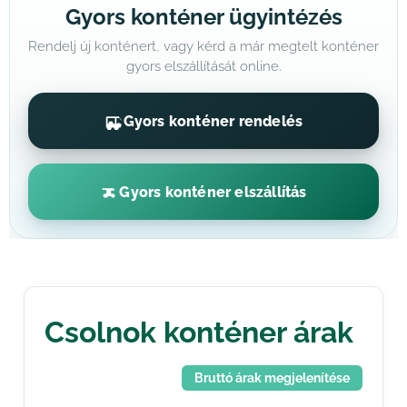
Gyors konténer ügyintézés
Rendelj új konténert, vagy kérd a már megtelt konténer
gyors elszállítását online.
Gyors konténer rendelés
Gyors konténer elszállítás
Csolnok konténer árak
Bruttó árak megjelenítése