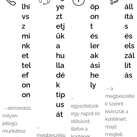
lhí
ye
őp
áll
vs
zt
on
ítá
z
etj
t
s
mi
ük
és
és
nk
a
ler
els
et
hu
ak
zál
tel
lla
ási
lít
ef
dé
he
ás
on
k
ly
– a
on
típ
megbeszélte
–
us
k szerint
egyeztetünk
– elmondod,
kivisszük a
át
egy napot és
milyen
konténert,
idősávot,
jellegű
majd
–
illetve a
munkához
megtelt
megbeszéljü
konténer