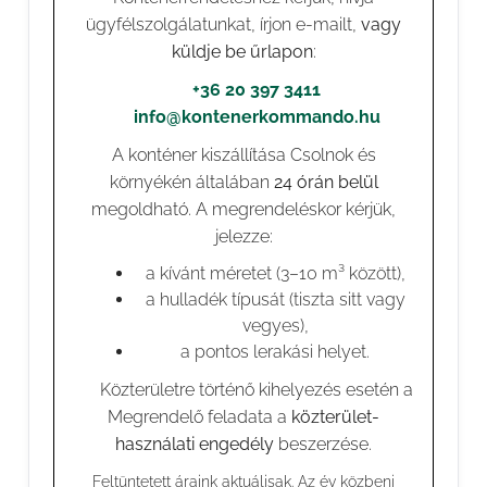
ügyfélszolgálatunkat, írjon e-mailt,
vagy
küldje be űrlapon
:
📞
+36 20 397 3411
✉️
info@kontenerkommando.hu
A konténer kiszállítása Csolnok és
környékén általában
24 órán belül
megoldható. A megrendeléskor kérjük,
jelezze:
a kívánt méretet (3–10 m³ között),
a hulladék típusát (tiszta sitt vagy
vegyes),
a pontos lerakási helyet.
⚠️ Közterületre történő kihelyezés esetén a
Megrendelő feladata a
közterület-
használati engedély
beszerzése.
Feltüntetett áraink aktuálisak. Az év közbeni