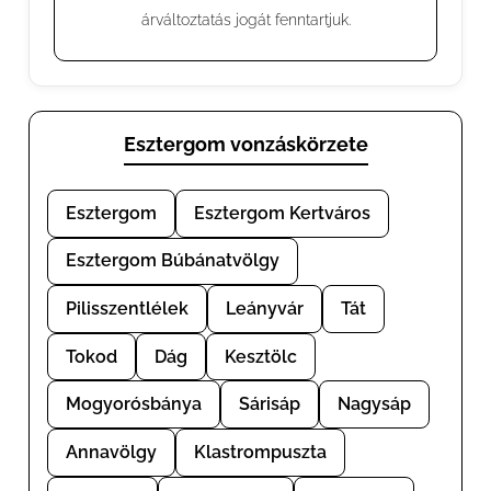
árváltoztatás jogát fenntartjuk.
Esztergom vonzáskörzete
Esztergom
Esztergom Kertváros
Esztergom Búbánatvölgy
Pilisszentlélek
Leányvár
Tát
Tokod
Dág
Kesztölc
Mogyorósbánya
Sárisáp
Nagysáp
Annavölgy
Klastrompuszta