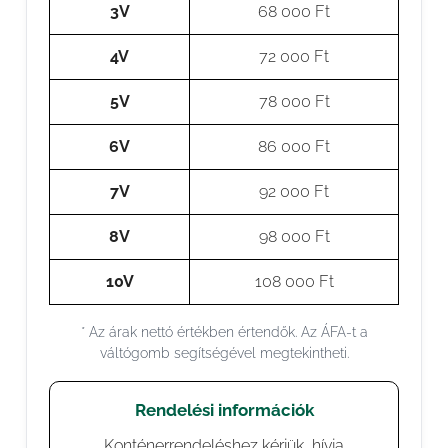
3V
68 000 Ft
4V
72 000 Ft
5V
78 000 Ft
6V
86 000 Ft
7V
92 000 Ft
8V
98 000 Ft
10V
108 000 Ft
* Az árak nettó értékben értendők. Az ÁFA-t a
váltógomb segítségével megtekintheti.
Rendelési információk
Konténerrendeléshez kérjük, hívja