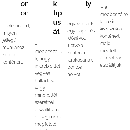
on
k
ly
– a
on
típ
megbeszélte
–
us
k szerint
egyeztetünk
– elmondod,
kivisszük a
át
egy napot és
milyen
konténert,
idősávot,
jellegű
majd
–
illetve a
munkához
megtelt
megbeszéljü
konténer
keresel
állapotban
k, hogy
lerakásának
konténert.
elszállítjuk.
inkább sittet,
pontos
vegyes
helyét.
hulladékot
vagy
mindkettőt
szeretnél
elszállíttatni,
és segítünk a
megfelelő