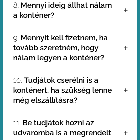
8.
Mennyi ideig állhat nálam
pakolhatsz hulladékot, az adja ki az
a konténer?
igényelt konténer űrtartalmát. Ha
túlpakolnád 1m3-el a konténert, mert
már csak annyi hulladékod maradt,
Az alapdíjba maximum 1-4 nap
9.
Mennyit kell fizetnem, ha
nem gond, ezt még biztonságosan
állásidő van meghatározva.
elszállíthatjuk, és a különbözetet a
tovább szeretném, hogy
sofőrnél fizetheted.
nálam legyen a konténer?
Egyeztesd a diszpécserrel! Ha egy
10.
Tudjátok cserélni is a
projekt van folyamatban, akkor nincs
konténert, ha szükség lenne
külön napi díj.
még elszállításra?
Természetesen, akár még aznap le
11.
Be tudjátok hozni az
tudjuk cserélni a kapacitásunk
udvaromba is a megrendelt
függvényében, de másnap már
biztosan.