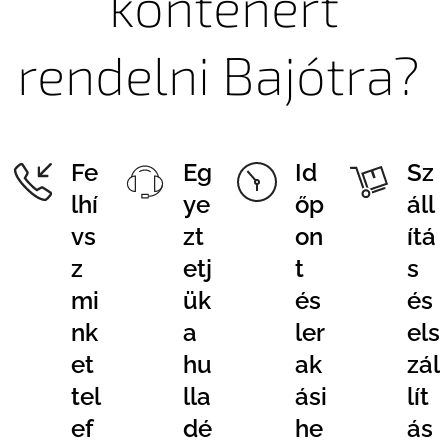
konténert
rendelni Bajótra?
Fe
Eg
Id
Sz
lhí
ye
őp
áll
vs
zt
on
ítá
z
etj
t
s
mi
ük
és
és
nk
a
ler
els
et
hu
ak
zál
tel
lla
ási
lít
ef
dé
he
ás