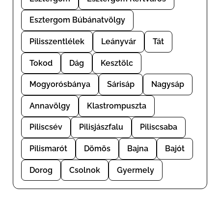
Esztergom Búbánatvölgy
Pilisszentlélek
Leányvár
Tát
Tokod
Dág
Kesztölc
Mogyorósbánya
Sárisáp
Nagysáp
Annavölgy
Klastrompuszta
Piliscsév
Pilisjászfalu
Piliscsaba
Pilismarót
Dömös
Bajna
Bajót
Dorog
Csolnok
Gyermely