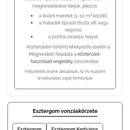
megrendeléskor kérjük, jelezze:
a kívánt méretet (3–10 m³ között),
a hulladék típusát (tiszta sitt vagy
vegyes),
a pontos lerakási helyet.
⚠️ Közterületre történő kihelyezés esetén a
Megrendelő feladata a
közterület-
használati engedély
beszerzése.
Feltüntetett áraink aktuálisak. Az év közbeni
árváltoztatás jogát fenntartjuk.
Esztergom vonzáskörzete
Esztergom
Esztergom Kertváros