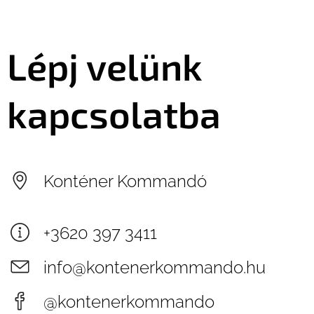
Veszélyes anyagokat elhelyezni
benne
: Veszélyes hulladékok,
Lépj velünk
például vegyszerek, festékek, olajok
vagy azbeszt nem helyezhetők el a
konténerben a nem veszélyes
kapcsolatba
hulladékok keverésével, mivel ezek
környezeti károkat okozhatnak és
veszélyesek az emberek
egészségére.
Konténer Kommandó
+3620 397 3411
info@kontenerkommando.hu
@kontenerkommando