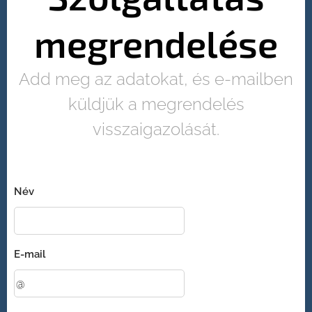
megrendelése
Add meg az adatokat, és e-mailben
küldjük a megrendelés
visszaigazolását.
Név
E-mail