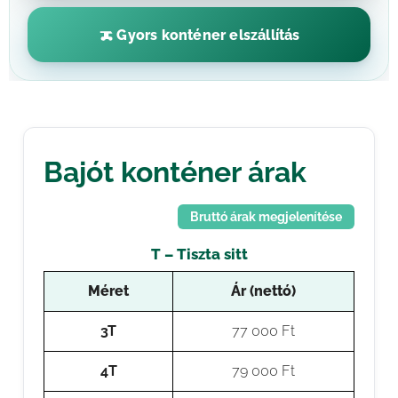
Gyors konténer elszállítás
Bajót konténer árak
Bruttó árak megjelenítése
T – Tiszta sitt
Méret
Ár (nettó)
3T
77 000 Ft
4T
79 000 Ft