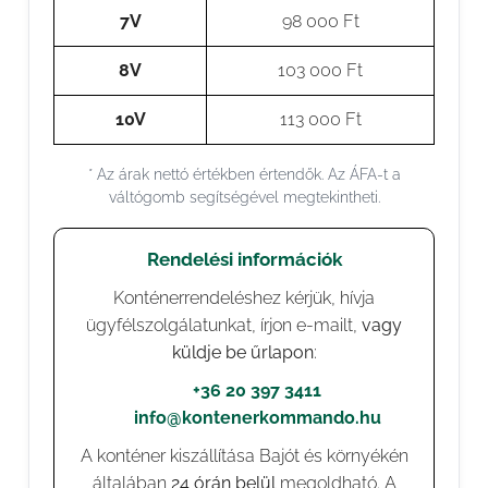
7V
98 000 Ft
8V
103 000 Ft
10V
113 000 Ft
* Az árak nettó értékben értendők. Az ÁFA-t a
váltógomb segítségével megtekintheti.
Rendelési információk
Konténerrendeléshez kérjük, hívja
ügyfélszolgálatunkat, írjon e-mailt,
vagy
küldje be űrlapon
:
📞
+36 20 397 3411
✉️
info@kontenerkommando.hu
A konténer kiszállítása Bajót és környékén
általában
24 órán belül
megoldható. A