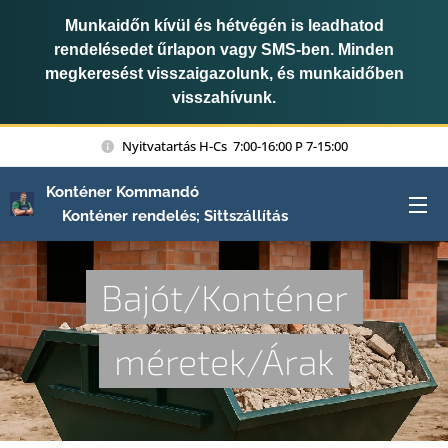
Munkaidőn kívül és hétvégén is leadhatod
rendelésedet űrlapon vagy SMS-ben. Minden
megkeresést visszaigazolunk, és munkaidőben
visszahívunk.
Nyitvatartás H-Cs 7:00-16:00 P 7-15:00
Konténer Kommandó
Konténer rendelés; Sittszállítás
Bajót/Konténer
méretek/Árak