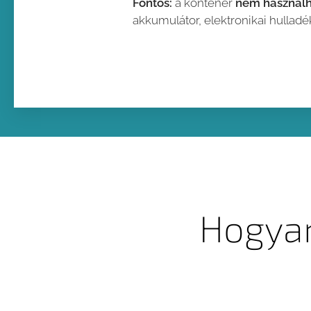
Fontos:
a konténer
nem használh
akkumulátor, elektronikai hulladé
Hogyan