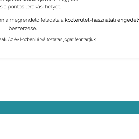
s a pontos lerakási helyet.
tén a megrendelő feladata a
közterület-használati engedél
beszerzése.
isak. Az év közbeni árváltoztatás jogát fenntartjuk.