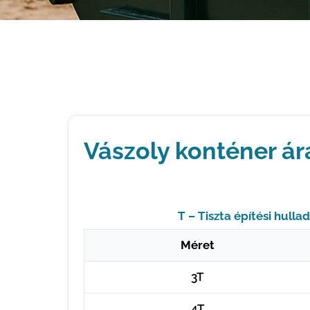
Vászoly konténer ár
T – Tiszta építési hulla
Méret
3T
4T