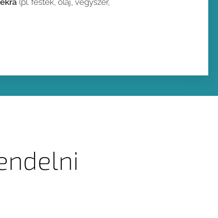
dékra
(pl. festék, olaj, vegyszer,
endelni