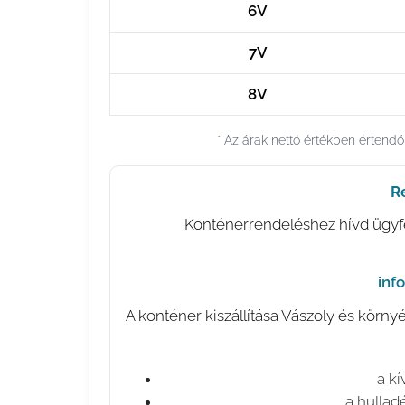
6V
7V
8V
* Az árak nettó értékben értend
R
Konténerrendeléshez hívd ügyfél
✉️
inf
A konténer kiszállítása Vászoly és körny
a kí
a hulladé