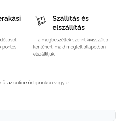
erakási
Szállítás és
elszállítás
idősávot,
– a megbeszéltek szerint kivisszük a
ak pontos
konténert, majd megtelt állapotban
elszállítjuk.
enül az online űrlapunkon vagy e-