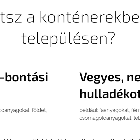
etsz a konténerekbe
településen?
i-bontási
Vegyes, n
hulladéko
azóanyagokat, földet,
például: faanyagokat, f
csomagolóanyagokat, leb