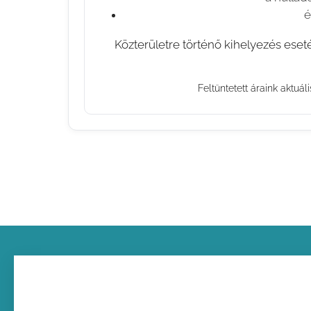
é
⚠️ Közterületre történő kihelyezés ese
Feltüntetett áraink aktuál