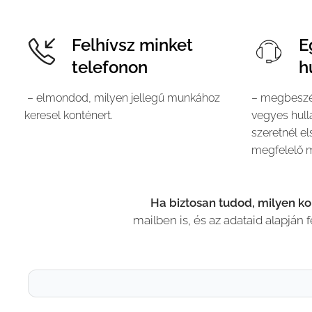
Felhívsz minket
E
telefonon
h
– elmondod, milyen jellegű munkához
– megbeszél
keresel konténert.
vegyes hull
szeretnél els
megfelelő m
💡
Ha biztosan tudod, milyen k
mailben is, és az adataid alapján 