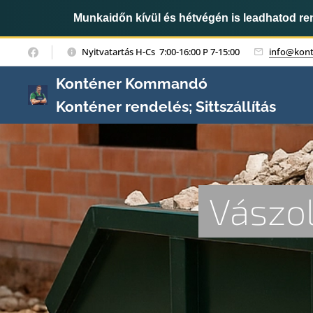
Munkaidőn kívül és hétvégén is leadhatod r
Nyitvatartás H-Cs 7:00-16:00 P 7-15:00
info@kon
Konténer Kommandó
Konténer rendelés; Sittszállítás
Vászo