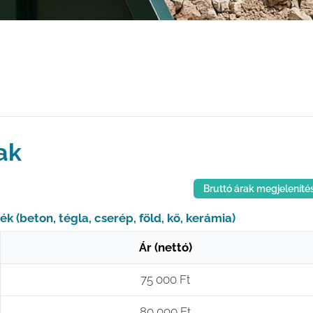
ak
Bruttó árak megjeleníté
dék (beton, tégla, cserép, föld, kő, kerámia)
Ár (nettó)
75 000 Ft
80 000 Ft