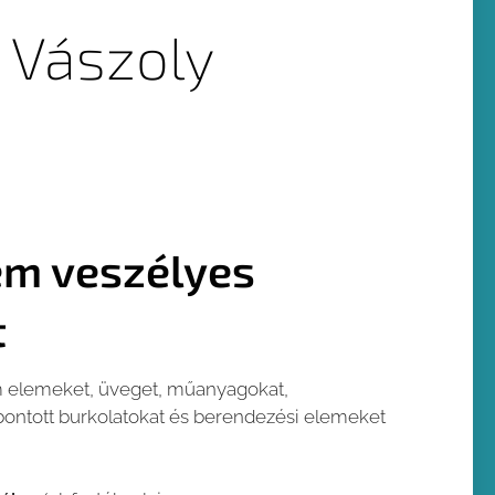
 Vászoly
em veszélyes
t
ém elemeket, üveget, műanyagokat,
ontott burkolatokat és berendezési elemeket