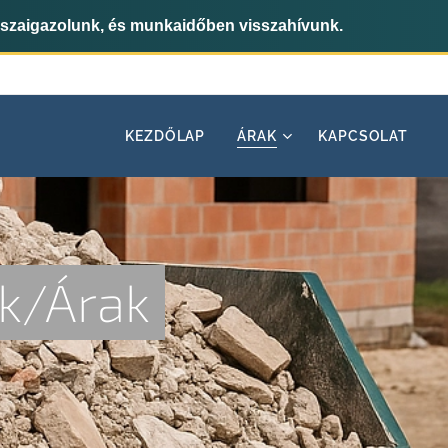
sszaigazolunk, és munkaidőben visszahívunk.
KEZDŐLAP
ÁRAK
KAPCSOLAT
k/Árak