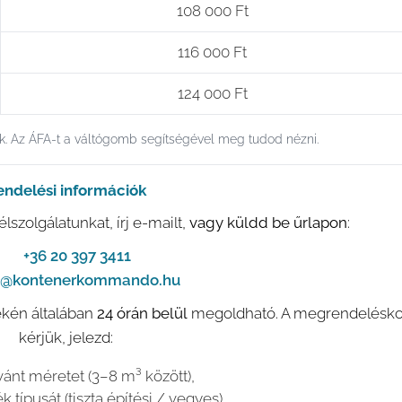
108 000 Ft
116 000 Ft
124 000 Ft
ők. Az ÁFA-t a váltógomb segítségével meg tudod nézni.
endelési információk
szolgálatunkat, írj e-mailt,
vagy küldd be űrlapon
:
📞
+36 20 397 3411
o@kontenerkommando.hu
ékén általában
24 órán belül
megoldható. A megrendelésko
kérjük, jelezd:
vánt méretet (3–8 m³ között),
k típusát (tiszta építési / vegyes),