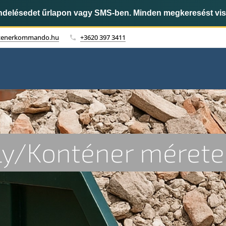
endelésedet űrlapon vagy SMS-ben. Minden megkeresést vi
tenerkommando.hu
+3620 397 3411
ly/Konténer mérete