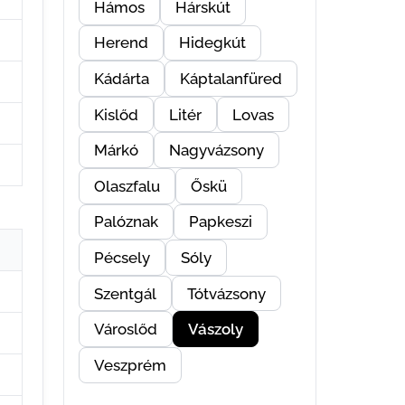
Hámos
Hárskút
Herend
Hidegkút
Kádárta
Káptalanfüred
Kislőd
Litér
Lovas
Márkó
Nagyvázsony
Olaszfalu
Őskü
Palóznak
Papkeszi
Pécsely
Sóly
Szentgál
Tótvázsony
Városlőd
Vászoly
Veszprém