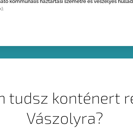
ató kommunális háztartási szemétre és veszélyes hulla
k).
 tudsz konténert r
Vászolyra?