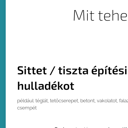
Mit teh
Sittet / tiszta építés
hulladékot
például: téglát, tetőcserepet, betont, vakolatot, fal
csempét