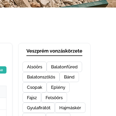
Veszprém vonzáskörzete
Alsóörs
Balatonfüred
se
Balatonszőlős
Bánd
Csopak
Eplény
Fajsz
Felsőőrs
Gyulafirátót
Hajmáskér