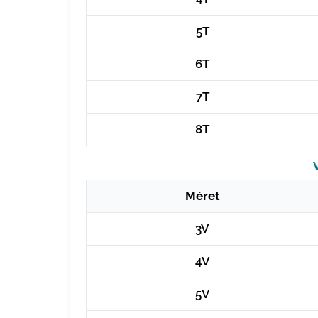
5T
6T
7T
8T
Méret
3V
4V
5V