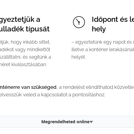
gyeztetjük a
Időpont és l
ulladék típusát
hely
jük, hogy inkább sittet,
– egyeztetünk egy napot és 
adékot vagy mindkettőt
illetve a konténer lerakásán
zállíttatni, és segítünk a
helyét.
éret kiválasztásában.
onténerre van szükséged
, a rendelést elindíthatod közvetl
felvesszük veled a kapcsolatot a pontosításhoz.
Megrendelheted online