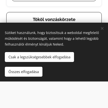
Tököl vonzáskörzete
Sütiket használunk, hogy biztosítsuk a weboldal megfelelő
Bp XI
Bp XXII
Budaörs
működését és biztonságát, valamint hogy a lehető legjobb
felhasználói élményt kínáljuk Neked.
Biatorbágy
Herceghalom
Budakeszi
Telki
Etyek
Csak a legszükségesebbek elfogadása
Zsámbék
Diósd
Halásztelek
Összes elfogadása
Százhalombatta
Érd
Tök
Budapest XX
Budapest XXI
Budapest XXIII
Pusztazámor