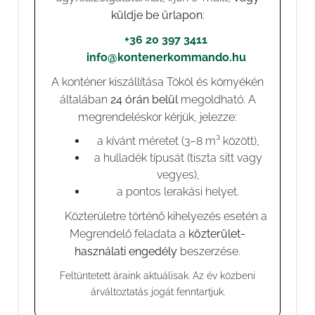
küldje be űrlapon
:
📞
+36 20 397 3411
✉️
info@kontenerkommando.hu
A konténer kiszállítása Tököl és környékén
általában
24 órán belül
megoldható. A
megrendeléskor kérjük, jelezze:
a kívánt méretet (3–8 m³ között),
a hulladék típusát (tiszta sitt vagy
vegyes),
a pontos lerakási helyet.
⚠️ Közterületre történő kihelyezés esetén a
Megrendelő feladata a
közterület-
használati engedély
beszerzése.
Feltüntetett áraink aktuálisak. Az év közbeni
árváltoztatás jogát fenntartjuk.