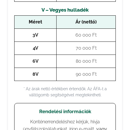
V – Vegyes hulladék
Méret
Ár (nettó)
3V
60 000 Ft
4V
70 000 Ft
6V
80 000 Ft
8V
90 000 Ft
* Az árak nettó értékben értendők. Az ÁFA-t a
váltógomb segítségével megtekintheti.
Rendelési információk
Konténerrendeléshez kérjük, hívja
ügyfélszolgálatunkat, írjon e-mailt,
vagy