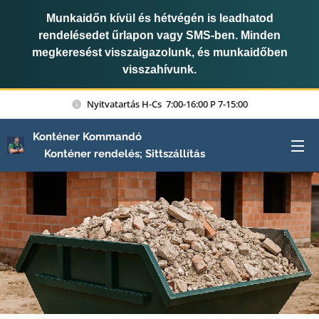
Munkaidőn kívül és hétvégén is leadhatod
rendelésedet űrlapon vagy SMS-ben. Minden
megkeresést visszaigazolunk, és munkaidőben
visszahívunk.
Nyitvatartás H-Cs 7:00-16:00 P 7-15:00
Konténer Kommandó
Konténer rendelés; Sittszállítás