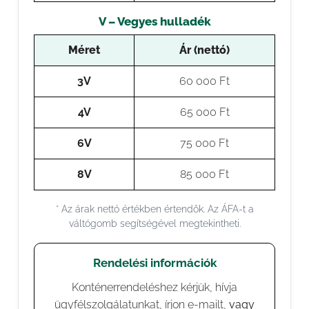
V – Vegyes hulladék
Méret
Ár (nettó)
3V
60 000 Ft
4V
65 000 Ft
6V
75 000 Ft
8V
85 000 Ft
* Az árak nettó értékben értendők. Az ÁFA-t a
váltógomb segítségével megtekintheti.
Rendelési információk
Konténerrendeléshez kérjük, hívja
ügyfélszolgálatunkat, írjon e-mailt,
vagy