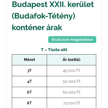
Budapest XXII. kerület
(Budafok-Tétény)
konténer árak
Bruttó árak megjelenítése
T – Tiszta sitt
Méret
Ár (nettó)
3T
45 000 Ft
4T
50 000 Ft
6T
60 000 Ft
8T
73 000 Ft