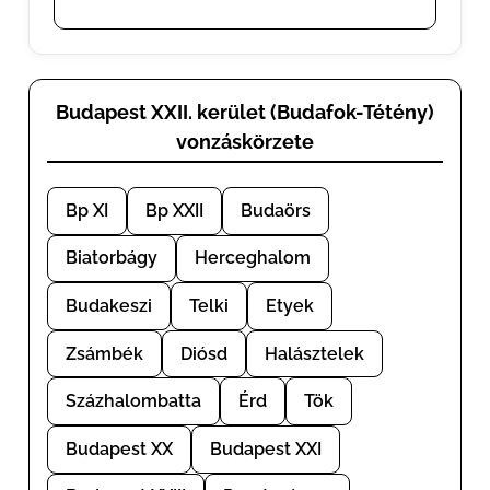
Budapest XXII. kerület (Budafok-Tétény)
vonzáskörzete
Bp XI
Bp XXII
Budaörs
Biatorbágy
Herceghalom
Budakeszi
Telki
Etyek
Zsámbék
Diósd
Halásztelek
Százhalombatta
Érd
Tök
Budapest XX
Budapest XXI