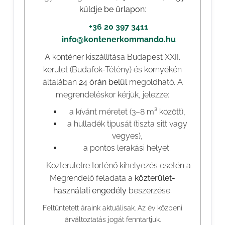
küldje be űrlapon
:
📞
+36 20 397 3411
✉️
info@kontenerkommando.hu
A konténer kiszállítása Budapest XXII.
kerület (Budafok-Tétény) és környékén
általában
24 órán belül
megoldható. A
megrendeléskor kérjük, jelezze:
a kívánt méretet (3–8 m³ között),
a hulladék típusát (tiszta sitt vagy
vegyes),
a pontos lerakási helyet.
⚠️ Közterületre történő kihelyezés esetén a
Megrendelő feladata a
közterület-
használati engedély
beszerzése.
Feltüntetett áraink aktuálisak. Az év közbeni
árváltoztatás jogát fenntartjuk.