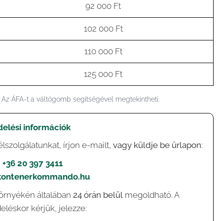
92 000 Ft
102 000 Ft
110 000 Ft
125 000 Ft
. Az ÁFA-t a váltógomb segítségével megtekintheti.
elési információk
lszolgálatunkat, írjon e-mailt,
vagy küldje be űrlapon
:

+36 20 397 3411
kontenerkommando.hu
környékén általában
24 órán belül
megoldható. A
léskor kérjük, jelezze: