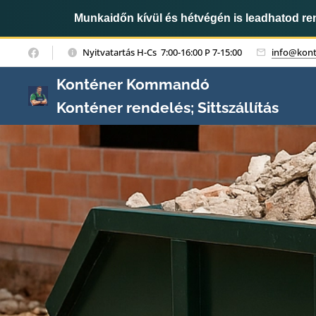
Munkaidőn kívül és hétvégén is leadhatod r
Nyitvatartás H-Cs 7:00-16:00 P 7-15:00
info@kon
Konténer Kommandó
Konténer rendelés; Sittszállítás