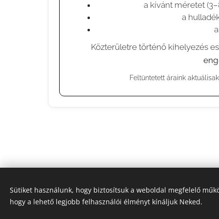
a kívánt méretet (3–
a hulladék
a
⚠️ Közterületre történő kihelyezés e
eng
Feltüntetett áraink aktuálisak
Sütiket használunk, hogy biztosítsuk a weboldal megfelelő műkö
hogy a lehető legjobb felhasználói élményt kínáljuk Neked.