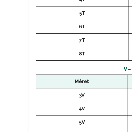
5T
6T
7T
8T
V –
Méret
3V
4V
5V