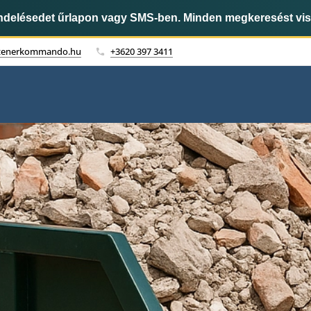
endelésedet űrlapon vagy SMS-ben. Minden megkeresést vi
tenerkommando.hu
+3620 397 3411