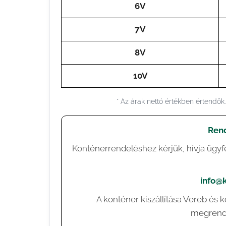
6V
7V
8V
10V
* Az árak nettó értékben értendők
Rend
Konténerrendeléshez kérjük, hívja ügyfé

✉️
info@
A konténer kiszállítása Vereb és 
megrende