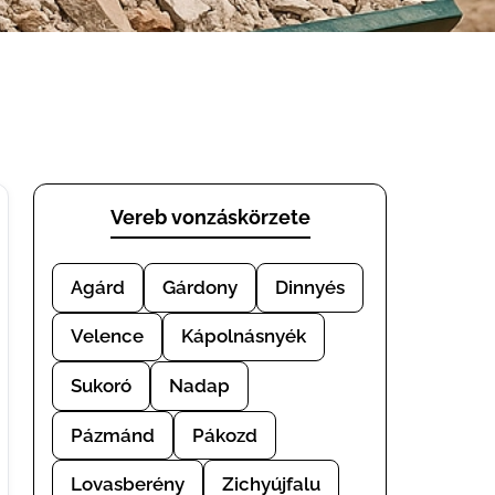
Vereb vonzáskörzete
Agárd
Gárdony
Dinnyés
Velence
Kápolnásnyék
Sukoró
Nadap
Pázmánd
Pákozd
Lovasberény
Zichyújfalu