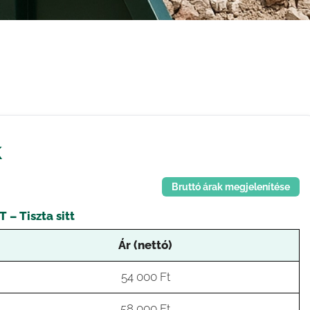
k
Bruttó árak megjelenítése
T – Tiszta sitt
Ár (nettó)
54 000 Ft
58 000 Ft