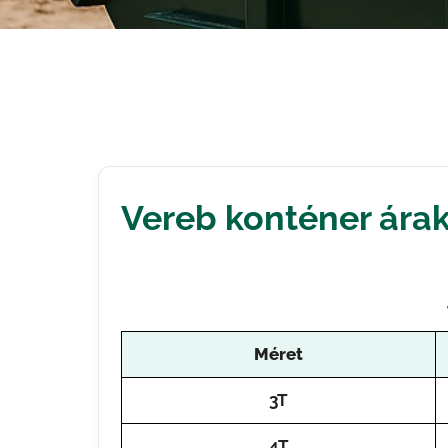
Vereb konténer ára
Méret
3T
4T