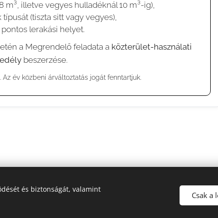
8 m³, illetve vegyes hulladéknál 10 m³-ig),
 típusát (tiszta sitt vagy vegyes),
 pontos lerakási helyet.
setén a Megrendelő feladata a
közterület-használati
edély
beszerzése.
. Az év közbeni árváltoztatás jogát fenntartjuk.
dését és biztonságát, valamint
Csak a 