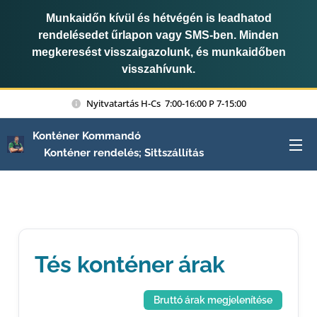
Munkaidőn kívül és hétvégén is leadhatod
rendelésedet űrlapon vagy SMS-ben. Minden
megkeresést visszaigazolunk, és munkaidőben
visszahívunk.
Nyitvatartás H-Cs 7:00-16:00 P 7-15:00
Konténer Kommandó
Konténer rendelés; Sittszállítás
Tés konténer árak
Bruttó árak megjelenítése