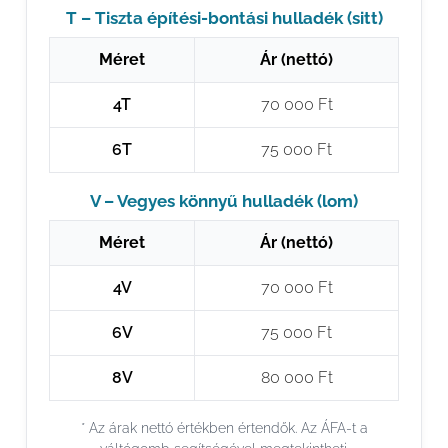
T – Tiszta építési-bontási hulladék (sitt)
Méret
Ár (nettó)
4T
70 000 Ft
6T
75 000 Ft
V – Vegyes könnyű hulladék (lom)
Méret
Ár (nettó)
4V
70 000 Ft
6V
75 000 Ft
8V
80 000 Ft
* Az árak nettó értékben értendők. Az ÁFA-t a