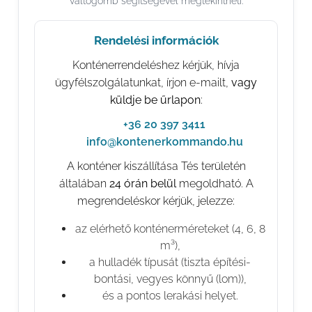
váltógomb segítségével megtekintheti.
Rendelési információk
Konténerrendeléshez kérjük, hívja
ügyfélszolgálatunkat, írjon e-mailt,
vagy
küldje be űrlapon
:
📞
+36 20 397 3411
✉️
info@kontenerkommando.hu
A konténer kiszállítása Tés területén
általában
24 órán belül
megoldható. A
megrendeléskor kérjük, jelezze:
az elérhető konténerméreteket (4, 6, 8
m³),
a hulladék típusát (tiszta építési-
bontási, vegyes könnyű (lom)),
és a pontos lerakási helyet.