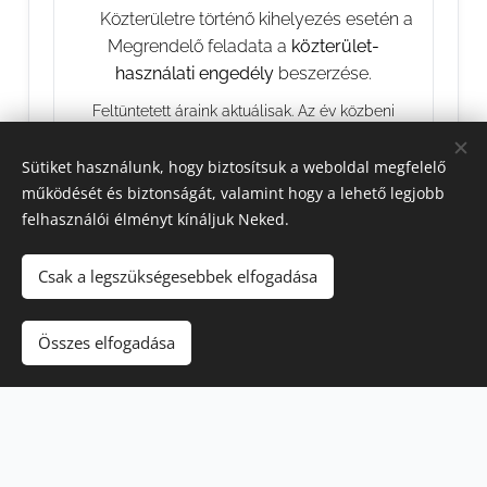
⚠️ Közterületre történő kihelyezés esetén a
Megrendelő feladata a
közterület-
használati engedély
beszerzése.
Feltüntetett áraink aktuálisak. Az év közbeni
árváltoztatás jogát fenntartjuk.
Sütiket használunk, hogy biztosítsuk a weboldal megfelelő
működését és biztonságát, valamint hogy a lehető legjobb
felhasználói élményt kínáljuk Neked.
Csak a legszükségesebbek elfogadása
Összes elfogadása
© 2026 Minden jog fenntartva
GDPR
;
ÁSZF