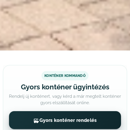
KONTÉNER KOMMANDÓ
Gyors konténer ügyintézés
Rendelj új konténert, vagy kérd a már megtelt konténer
gyors elszállítását online.
Gyors konténer rendelés