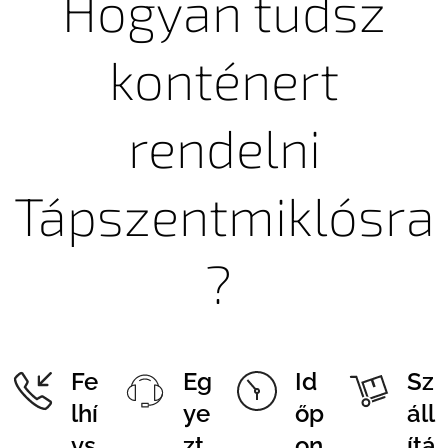
Hogyan tudsz
konténert
rendelni
Tápszentmiklósra
?
Fe
Eg
Id
Sz
lhí
ye
őp
áll
vs
zt
on
ítá