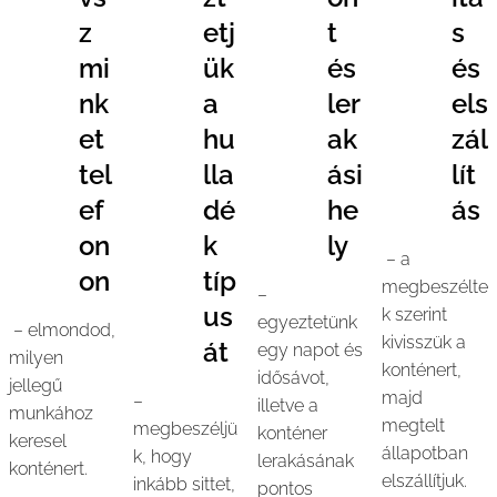
z
etj
t
s
mi
ük
és
és
nk
a
ler
els
et
hu
ak
zál
tel
lla
ási
lít
ef
dé
he
ás
on
k
ly
– a
on
típ
megbeszélte
–
us
k szerint
egyeztetünk
– elmondod,
kivisszük a
át
egy napot és
milyen
konténert,
idősávot,
jellegű
majd
–
illetve a
munkához
megtelt
megbeszéljü
konténer
keresel
állapotban
k, hogy
lerakásának
konténert.
elszállítjuk.
inkább sittet,
pontos