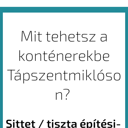
Mit tehetsz a
konténerekbe
Tápszentmiklóso
n?
Sittet / tiszta építési-