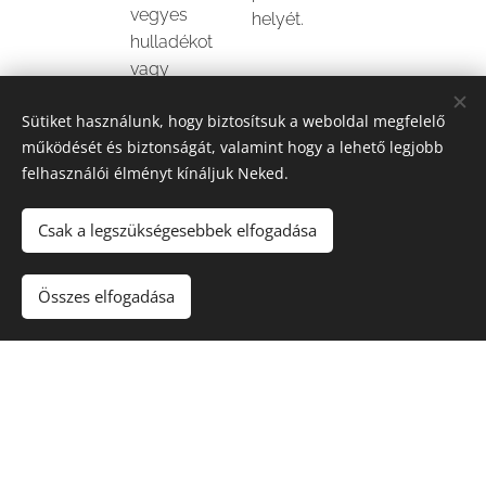
vegyes
helyét.
hulladékot
vagy
mindkettőt
Sütiket használunk, hogy biztosítsuk a weboldal megfelelő
szeretnél
működését és biztonságát, valamint hogy a lehető legjobb
elszállíttatni,
felhasználói élményt kínáljuk Neked.
és segítünk a
megfelelő
Csak a legszükségesebbek elfogadása
méret
kiválasztásá
ban.
Összes elfogadása
💡
Ha biztosan tudod, milyen konténerre van
szükséged
, a rendelést elindíthatod közvetlenül az online
űrlapunkon vagy e-mailben is, és az adataid alapján
felvesszük veled a kapcsolatot a pontosításhoz.