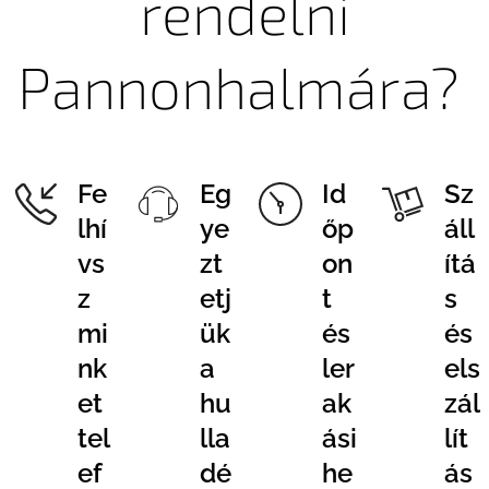
rendelni
Pannonhalmára?
Fe
Eg
Id
Sz
lhí
ye
őp
áll
vs
zt
on
ítá
z
etj
t
s
mi
ük
és
és
nk
a
ler
els
et
hu
ak
zál
tel
lla
ási
lít
ef
dé
he
ás