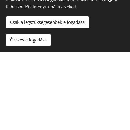
méret
felhasználói élményt kínáljuk Neked.
kiválasztásá
ban.
Csak a legszükségesebbek elfogadása
💡
Ha biztosan tudod, milyen konténerre van
Összes elfogadása
szükséged
, a rendelést elindíthatod közvetlenül az online
űrlapunkon vagy e-mailben is, és az adataid alapján
felvesszük veled a kapcsolatot a pontosításhoz.
GYIK
Gyakran Ismételt Kérdések a Konténeres