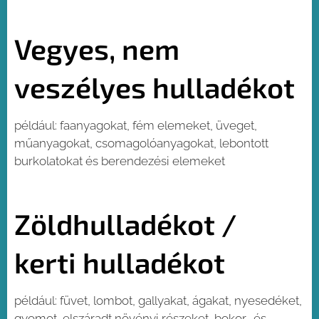
Vegyes, nem
veszélyes hulladékot
például: faanyagokat, fém elemeket, üveget,
műanyagokat, csomagolóanyagokat, lebontott
burkolatokat és berendezési elemeket
Zöldhulladékot /
kerti hulladékot
például: füvet, lombot, gallyakat, ágakat, nyesedéket,
gyomot, elszáradt növényi részeket, bokor- és