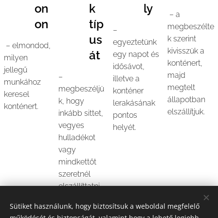
on
k
ly
– a
on
típ
megbeszélte
–
us
k szerint
egyeztetünk
– elmondod,
kivisszük a
át
egy napot és
milyen
konténert,
idősávot,
jellegű
majd
–
illetve a
munkához
megtelt
megbeszéljü
konténer
keresel
állapotban
k, hogy
lerakásának
konténert.
elszállítjuk.
inkább sittet,
pontos
vegyes
helyét.
hulladékot
vagy
mindkettőt
szeretnél
elszállíttatni,
és segítünk a
Sütiket használunk, hogy biztosítsuk a weboldal megfelelő
megfelelő
működését és biztonságát, valamint hogy a lehető legjobb