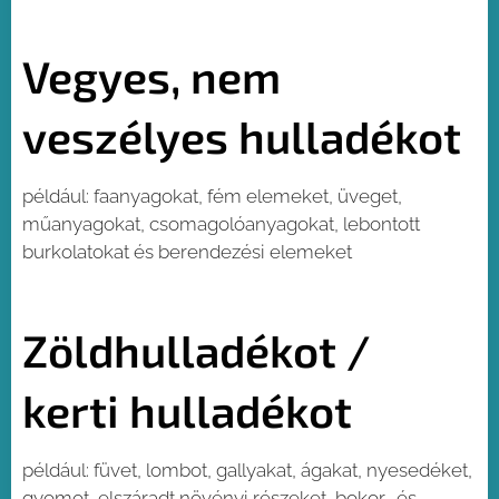
Vegyes, nem
veszélyes hulladékot
például: faanyagokat, fém elemeket, üveget,
műanyagokat, csomagolóanyagokat, lebontott
burkolatokat és berendezési elemeket
Zöldhulladékot /
kerti hulladékot
például: füvet, lombot, gallyakat, ágakat, nyesedéket,
gyomot, elszáradt növényi részeket, bokor- és