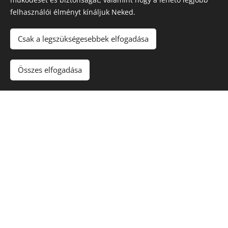
méret
felhasználói élményt kínáljuk Neked.
kiválasztásá
ban.
Csak a legszükségesebbek elfogadása
💡
Ha biztosan tudod, milyen konténerre van
Összes elfogadása
szükséged
, a rendelést elindíthatod közvetlenül az online
űrlapunkon vagy e-mailben is, és az adataid alapján
felvesszük veled a kapcsolatot a pontosításhoz.
GYIK
Gyakran Ismételt Kérdések a Konténeres