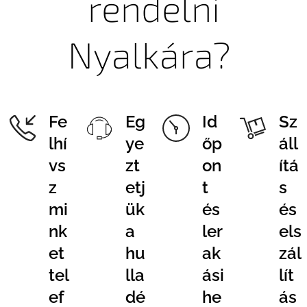
rendelni
Nyalkára?
Fe
Eg
Id
Sz
lhí
ye
őp
áll
vs
zt
on
ítá
z
etj
t
s
mi
ük
és
és
nk
a
ler
els
et
hu
ak
zál
tel
lla
ási
lít
ef
dé
he
ás