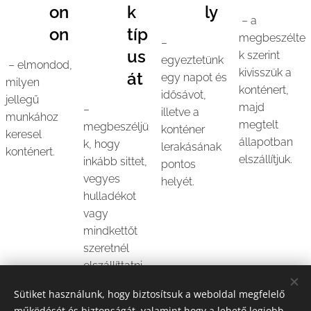
on
k
ly
– a
on
típ
megbeszélte
–
us
k szerint
egyeztetünk
– elmondod,
kivisszük a
át
egy napot és
milyen
konténert,
idősávot,
jellegű
majd
–
illetve a
munkához
megtelt
megbeszéljü
konténer
keresel
állapotban
k, hogy
lerakásának
konténert.
elszállítjuk.
inkább sittet,
pontos
vegyes
helyét.
hulladékot
vagy
mindkettőt
szeretnél
elszállíttatni,
és segítünk a
Sütiket használunk, hogy biztosítsuk a weboldal megfelelő
megfelelő
működését és biztonságát, valamint hogy a lehető legjobb