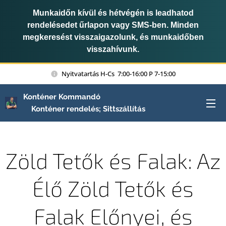
Munkaidőn kívül és hétvégén is leadhatod
rendelésedet űrlapon vagy SMS-ben. Minden
megkeresést visszaigazolunk, és munkaidőben
visszahívunk.
Nyitvatartás H-Cs 7:00-16:00 P 7-15:00
Konténer Kommandó
Konténer rendelés; Sittszállítás
Zöld Tetők és Falak: Az
Élő Zöld Tetők és
Falak Előnyei, és