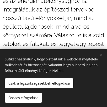
és az energiahatékonysághoz is.
Integrálásuk az építészeti tervekbe
hosszú távú előnyökkel jár, mind az
épülettulajdonosok, mind a városi
környezet számára. Válaszd te is a zöld
tetőket és falakat, és tegyél egy lépést
egy fenntarthatóbb jövő felé!
Sütiket használunk, hogy biztosítsuk a weboldal megfelelő
működését és biztonságát, valamint hogy a lehető legjobb
Share
felhasználói élményt kínáljuk Neked.
Csak a legszükségesebbek elfogadása
Összes elfogadása