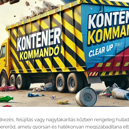
tkezés, felújítás vagy nagytakarítás közben rengeteg hulla
pererőd, amely gyorsan és hatékonyan megszabadítana ett