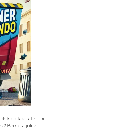
dék keletkezik. De mi
ől? Bemutatjuk a