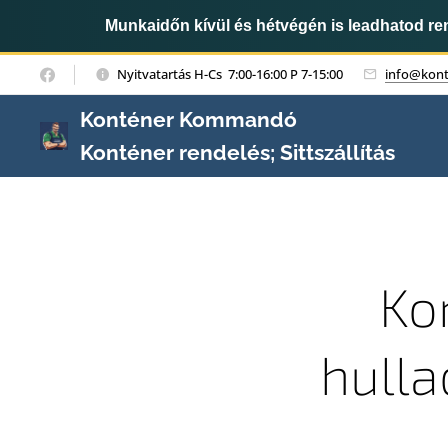
Munkaidőn kívül és hétvégén is leadhatod r
Nyitvatartás H-Cs 7:00-16:00 P 7-15:00
info@kon
Konténer Kommandó
Konténer rendelés; Sittszállítás
Ko
hulla