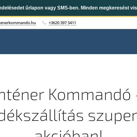
endelésedet űrlapon vagy SMS-ben. Minden megkeresést vi
tenerkommando.hu
+3620 397 3411
nténer Kommandó 
dékszállítás szupe
akcióban!