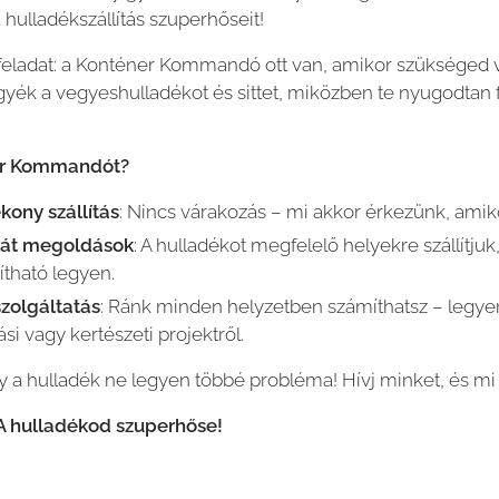
a hulladékszállítás szuperhőseit!
eladat: a Konténer Kommandó ott van, amikor szükséged v
yék a vegyeshulladékot és sittet, miközben te nyugodtan f
ner Kommandót?
kony szállítás
: Nincs várakozás – mi akkor érkezünk, amik
rát megoldások
: A hulladékot megfelelő helyekre szállítjuk
ítható legyen.
zolgáltatás
: Ránk minden helyzetben számíthatsz – legye
tási vagy kertészeti projektről.
gy a hulladék ne legyen többé probléma! Hívj minket, és mi
 hulladékod szuperhőse!
🦸‍♂️