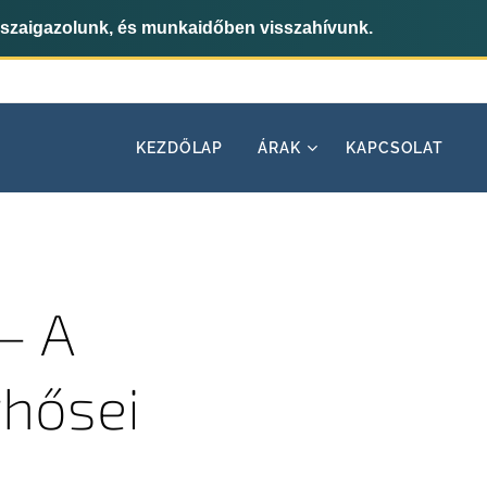
sszaigazolunk, és munkaidőben visszahívunk.
KEZDŐLAP
ÁRAK
KAPCSOLAT
– A
rhősei