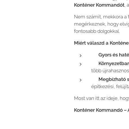
Konténer Kommandót
, 
Nem számít, mekkora a f
megérkeznek, hogy elvig
fontosabb dolgokkal.
Miért válaszd a Konté
🚛
Gyors és haté
♻️
Környezetba
több újrahasznos
💪
Megbízható s
építkezési, felújí
Most van itt az ideje, ho
Konténer Kommandó – A