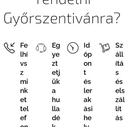
Győrszentivánra?
Fe
Eg
Id
Sz
lhí
ye
őp
áll
vs
zt
on
ítá
z
etj
t
s
mi
ük
és
és
nk
a
ler
els
et
hu
ak
zál
tel
lla
ási
lít
ef
dé
he
ás
on
k
ly