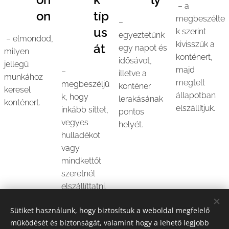
– a
on
típ
megbeszélte
–
us
k szerint
egyeztetünk
– elmondod,
kivisszük a
át
egy napot és
milyen
konténert,
idősávot,
jellegű
majd
–
illetve a
munkához
megtelt
megbeszéljü
konténer
keresel
állapotban
k, hogy
lerakásának
konténert.
elszállítjuk.
inkább sittet,
pontos
vegyes
helyét.
hulladékot
vagy
mindkettőt
szeretnél
elszállíttatni,
és segítünk a
Sütiket használunk, hogy biztosítsuk a weboldal megfelelő
megfelelő
működését és biztonságát, valamint hogy a lehető legjobb
méret